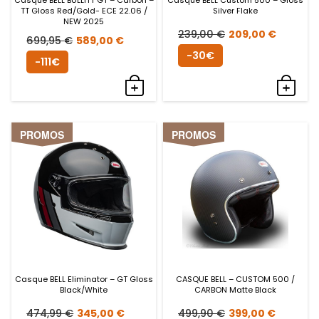
TT Gloss Red/Gold- ECE 22.06 /
Silver Flake
NEW 2025
Le
Le
239,00
€
209,00
€
Le
Le
699,95
€
589,00
€
prix
prix
-30€
prix
prix
-111€
initial
actue
initial
actuel
était :
est :
était :
est :
239,00 €.
209,0
699,95 €.
589,00 €.
PROMOS
PROMOS
Casque BELL Eliminator – GT Gloss
CASQUE BELL – CUSTOM 500 /
Black/White
CARBON Matte Black
Le
Le
Le
Le
474,99
€
345,00
€
499,90
€
399,00
€