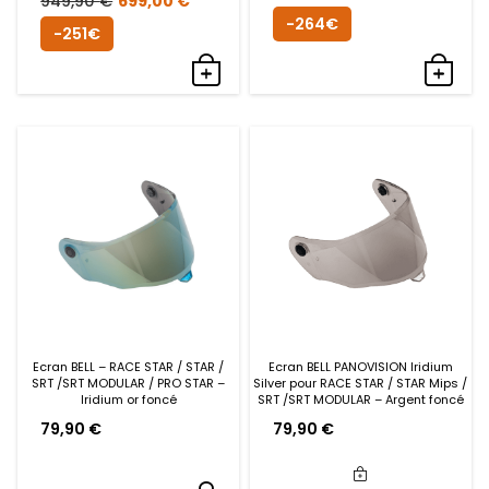
949,90
€
699,00
€
prix
prix
-264€
prix
prix
-251€
initial
actue
initial
actuel
était :
est :
était :
est :
899,00 €.
635,0
949,90 €.
699,00 €.
Ecran BELL – RACE STAR / STAR /
Ecran BELL PANOVISION Iridium
SRT /SRT MODULAR / PRO STAR –
Silver pour RACE STAR / STAR Mips /
Iridium or foncé
SRT /SRT MODULAR – Argent foncé
79,90
€
79,90
€