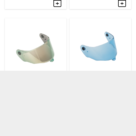
initial
actuel
était :
est :
529,00 €.
449,00 €.
Ecran BELL PANOVISION – PRO STAR
Ecran BELL – RACE STAR / STAR /
/ RACE STAR / STAR / SRT / SRT
SRT /SRT MODULAR / PRO STAR –
MODULAR – iridium or
Hi-Def Blue
79,90
€
59,90
€