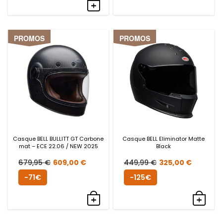
PROMOS
PROMOS
Casque BELL BULLITT GT Carbone
Casque BELL Eliminator Matte
mat – ECE 22.06 / NEW 2025
Black
Le
Le
Le
Le
679,95
€
609,00
€
449,99
€
325,00
€
prix
prix
prix
prix
-71€
-125€
initial
actuel
initial
actue
était :
est :
était :
est :
679,95 €.
609,00 €.
449,99 €.
325,0