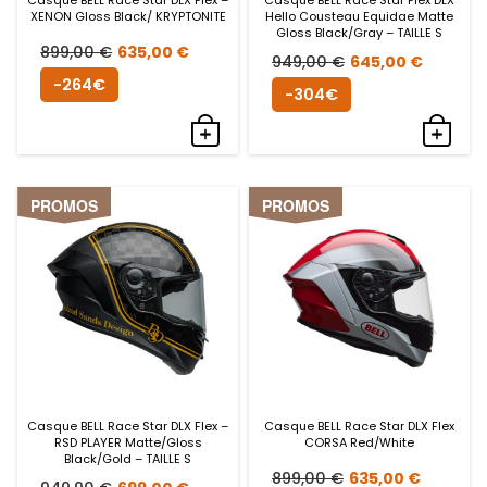
XENON Gloss Black/ KRYPTONITE
Hello Cousteau Equidae Matte
Gloss Black/Gray – TAILLE S
Le
Le
899,00
€
635,00
€
Le
Le
949,00
€
645,00
€
prix
prix
-264€
prix
prix
-304€
initial
actuel
initial
actue
était :
est :
était :
est :
899,00 €.
635,00 €.
949,00 €.
645,0
PROMOS
PROMOS
Casque BELL Race Star DLX Flex –
Casque BELL Race Star DLX Flex
RSD PLAYER Matte/Gloss
CORSA Red/White
Black/Gold – TAILLE S
Le
Le
899,00
€
635,00
€
Le
Le