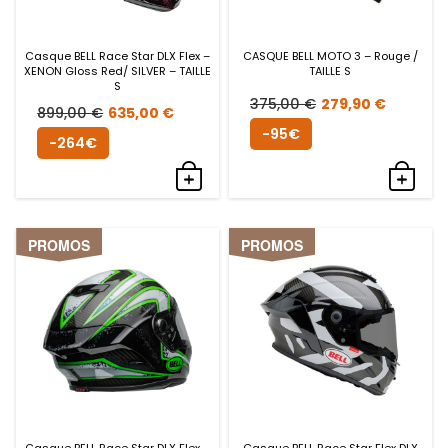
Casque BELL Race Star DLX Flex –
CASQUE BELL MOTO 3 – Rouge /
XENON Gloss Red/ SILVER – TAILLE
TAILLE S
S
Le
Le
375,00
€
279,90
€
Le
Le
899,00
€
635,00
€
prix
prix
-95€
prix
prix
-264€
initial
actue
initial
actuel
était :
est :
était :
est :
375,00 €.
279,90
899,00 €.
635,00 €.
PROMOS
PROMOS
Casque BELL Race Star DLX Flex –
Casque BELL Race Star Flex DLX