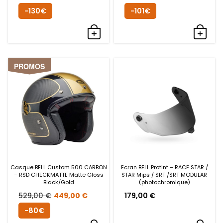
prix
prix
prix
prix
-130€
-101€
initial
actuel
initial
actue
était :
est :
était :
est :
474,99 €.
345,00 €.
499,90 €.
399,0
PROMOS
Casque BELL Custom 500 CARBON
Ecran BELL Protint – RACE STAR /
– RSD CHECKMATTE Matte Gloss
STAR Mips / SRT /SRT MODULAR
Black/Gold
(photochromique)
Le
Le
529,00
€
449,00
€
179,00
€
prix
prix
-80€