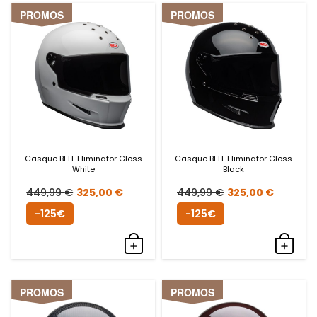
PROMOS
PROMOS
Casque BELL Eliminator Gloss
Casque BELL Eliminator Gloss
White
Black
Le
Le
Le
Le
449,99
€
325,00
€
449,99
€
325,00
€
prix
prix
prix
prix
-125€
-125€
initial
actuel
initial
actue
était :
est :
était :
est :
449,99 €.
325,00 €.
449,99 €.
325,0
PROMOS
PROMOS