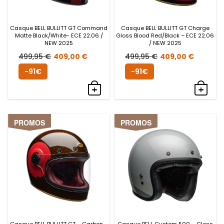
Casque BELL BULLITT GT Command
Casque BELL BULLITT GT Charge
Matte Black/White- ECE 22.06 /
Gloss Blood Red/Black – ECE 22.06
NEW 2025
/ NEW 2025
Le
Le
Le
Le
499,95
€
409,00
€
499,95
€
409,00
€
prix
prix
prix
prix
-91€
-91€
initial
actuel
initial
actue
était :
est :
était :
est :
499,95 €.
409,00 €.
499,95 €.
409,0
PROMOS
PROMOS
Casque BELL BULLITT GT – Carbon –
Casque BELL Custom 500 – Gloss