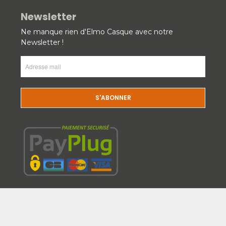
Newsletter
Ne manque rien d'Elmo Casque avec notre
Newsletter !
Adresse
mail
(Nécessaire)
CAPTCHA
Tous droits réservés © 2015-2026
|
Sitemap
|
Mentions légales
|