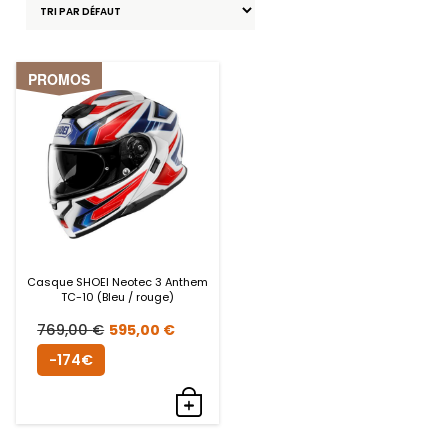
PROMOS
Casque SHOEI Neotec 3 Anthem
TC-10 (Bleu / rouge)
Le
Le
769,00
€
595,00
€
prix
prix
-174€
initial
actuel
était :
est :
769,00 €.
595,00 €.