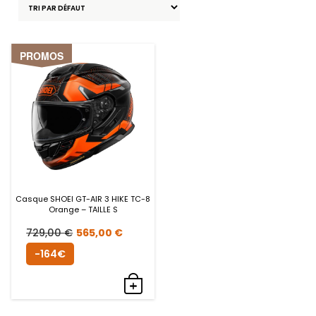
PROMOS
Casque SHOEI GT-AIR 3 HIKE TC-8
Orange – TAILLE S
Le
Le
729,00
€
565,00
€
prix
prix
-164€
initial
actuel
était :
est :
729,00 €.
565,00 €.