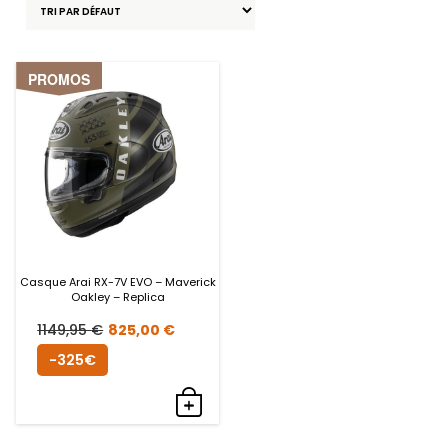
PROMOS
Casque Arai RX-7V EVO – Maverick
Oakley – Replica
Le
Le
1149,95
€
825,00
€
prix
prix
-325€
initial
actuel
était :
est :
1149,95 €.
825,00 €.