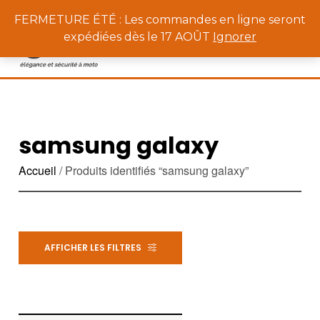
0
FERMETURE ÉTÉ : Les commandes en ligne seront
expédiées dès le 17 AOÛT
Ignorer
samsung galaxy
Accueil
/ Produits identifiés “samsung galaxy”