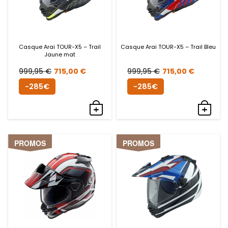
Casque Arai TOUR-X5 – Trail
Casque Arai TOUR-X5 – Trail Bleu
Jaune mat
Le
Le
Le
Le
999,95
€
715,00
€
999,95
€
715,00
€
prix
prix
prix
prix
-285€
-285€
initial
actuel
initial
actuel
était :
est :
était :
est :
999,95 €.
715,00 €.
999,95 €.
715,00
PROMOS
PROMOS