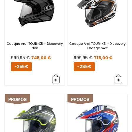
Casque Arai TOUR-X5 – Discovery
Casque Arai TOUR-X5 – Discovery
Noir
Orange mat
Le
Le
Le
Le
999,95
€
745,00
€
999,95
€
715,00
€
prix
prix
prix
prix
-255€
-285€
initial
actuel
initial
actuel
était :
est :
était :
est :
999,95 €.
745,00 €.
999,95 €.
715,00
PROMOS
PROMOS