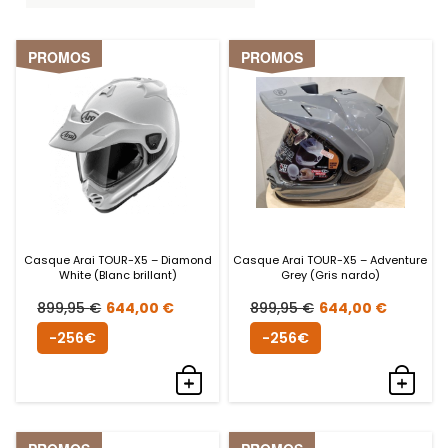
PROMOS
PROMOS
Casque Arai TOUR-X5 – Diamond
Casque Arai TOUR-X5 – Adventure
White (Blanc brillant)
Grey (Gris nardo)
Le
Le
Le
Le
899,95
€
644,00
€
899,95
€
644,00
€
prix
prix
prix
prix
-256€
-256€
initial
actuel
initial
actue
était :
est :
était :
est :
899,95 €.
644,00 €.
899,95 €.
644,0