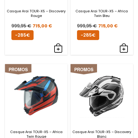
Casque Arai TOUR-X5 – Discovery
Casque Arai TOUR-X5 – Africa
Rouge
Twin Bleu
Le
Le
Le
Le
999,95
€
715,00
€
999,95
€
715,00
€
prix
prix
prix
prix
-285€
-285€
initial
actuel
initial
actuel
était :
est :
était :
est :
999,95 €.
715,00 €.
999,95 €.
715,00
PROMOS
PROMOS
Casque Arai TOUR-X5 – Africa
Casque Arai TOUR-X5 – Discovery
Twin Rouge
Blanc