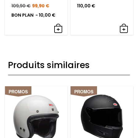
Le
Le
109,90
€
99,90
€
110,00
€
prix
prix
BON PLAN -
10,00
€
initial
actuel
était :
est :
109,90 €.
99,90 €.
Produits similaires
PROMOS
PROMOS