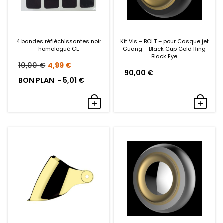
4 bandes réfléchissantes noir
Kit Vis – BOLT – pour Casque jet
homologué CE
Guang – Black Cup Gold Ring
Black Eye
Le
Le
10,00
€
4,99
€
90,00
€
prix
prix
BON PLAN -
5,01
€
initial
actuel
était :
est :
10,00 €.
4,99 €.