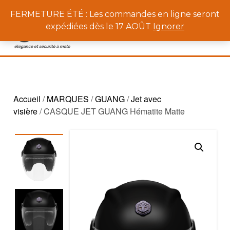
0
FERMETURE ÉTÉ : Les commandes en ligne seront
expédiées dès le 17 AOÛT
Ignorer
Accueil
/
MARQUES
/
GUANG
/
Jet avec
visière
/ CASQUE JET GUANG Hématite Matte