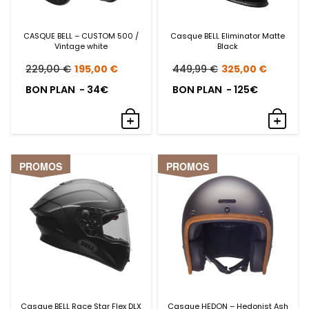
CASQUE BELL – CUSTOM 500 /
Casque BELL Eliminator Matte
Vintage white
Black
Le
Le
Le
Le
229,00
€
195,00
€
449,99
€
325,00
€
prix
prix
prix
prix
BON PLAN - 34€
BON PLAN - 125€
initial
actuel
initial
actue
était :
est :
était :
est :
229,00 €.
195,00 €.
449,99 €.
325,0
PROMOS
PROMOS
Casque BELL Race Star Flex DLX
Casque HEDON – Hedonist Ash