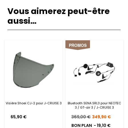
Vous aimerez peut-être
aussi…
PROMOS
Visière Shoei CJ-2 pour J-CRUISE 3
Bluetooth SENA SRL3 pour NEOTEC
3 / GT-air 3 / J-CRUISE 3
Le
Le
65,90
€
369,00
€
349,90
€
prix
prix
BON PLAN -
19,10
€