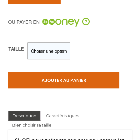
initial
actuel
était :
est :
OU PAYER EN
?
649,00 €.
497,00 €.
TAILLE
AJOUTER AU PANIER
Description
Caractéristiques
Bien choisir sa taille