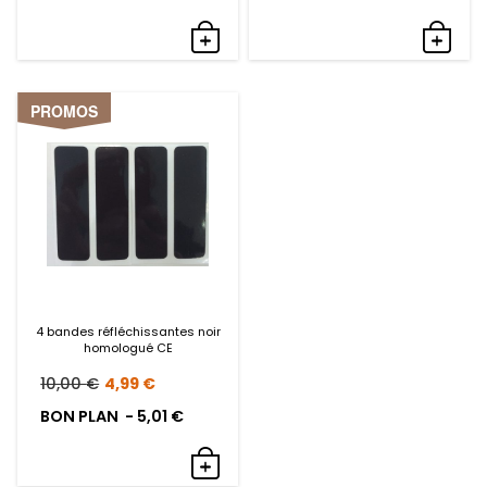
initial
actue
était :
est :
369,00 €.
349,9
PROMOS
4 bandes réfléchissantes noir
homologué CE
Le
Le
10,00
€
4,99
€
prix
prix
BON PLAN -
5,01
€
initial
actuel
était :
est :