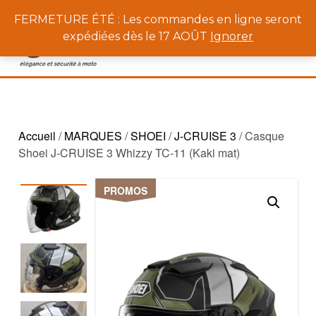
0
FERMETURE ÉTÉ : Les commandes en ligne seront
expédiées dès le 17 AOÛT
Ignorer
Accueil
/
MARQUES
/
SHOEI
/
J-CRUISE 3
/ Casque
Shoei J-CRUISE 3 Whizzy TC-11 (Kaki mat)
PROMOS