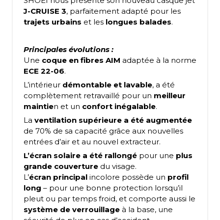
SHOEI nous présente son nouveau casque jet
J-CRUISE 3
, parfaitement adapté pour les
trajets urbains
et les
longues balades
.
Principales évolutions :
Une
coque en fibres AIM
adaptée à la norme
ECE 22-06
.
L’intérieur
démontable et lavable
, a été
complètement retravaillé pour un
meilleur
maintie
n et un
confort inégalable
.
La
ventilation supérieure a été augmentée
de 70% de sa capacité grâce aux nouvelles
entrées d’air et au nouvel extracteur.
L’écran solaire a été rallongé
pour une
plus
grande couverture
du visage.
L’
écran principal
incolore possède un
profil
long
– pour une bonne protection lorsqu’il
pleut ou par temps froid, et comporte aussi le
système de verrouillage
à la base, une