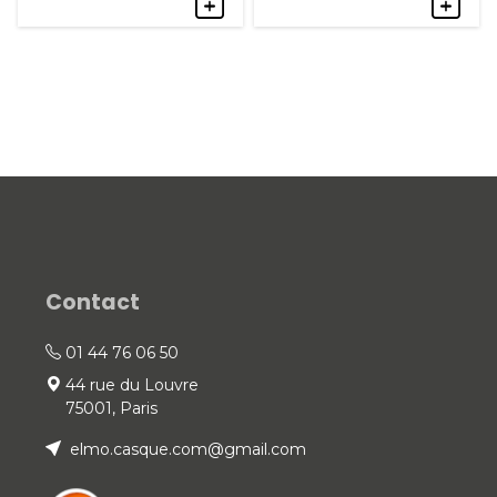
initial
actuel
était :
est :
était :
est :
849,00 €.
639,0
459,00 €.
395,00 €.
Contact
01 44 76 06 50
44 rue du Louvre
75001, Paris
elmo.casque.com@gmail.com