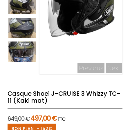
Previous
Next
Casque Shoei J-CRUISE 3 Whizzy TC-
11 (Kaki mat)
Le
Le
497,00
€
649,00
€
TTC
prix
prix
BON PLAN - 152€