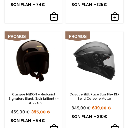
prix
prix
prix
prix
BON PLAN - 74€
BON PLAN - 125€
initial
actuel
initial
actue
était :
est :
était :
est :
459,00 €.
385,00 €.
449,99 €.
325,0
PROMOS
PROMOS
Casque HEDON – Hedonist
Casque BELL Race Star Flex DLX
Signature Black (Noir brillant) –
Solid Carbone Matte
ECE 22.06
Le
Le
849,00
€
639,00
€
Le
Le
459,00
€
395,00
€
prix
prix
BON PLAN - 210€
prix
prix
BON PLAN - 64€
initial
actue