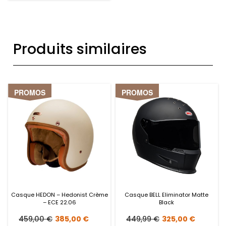
10,00 €.
4,99 €.
Produits similaires
PROMOS
PROMOS
Casque HEDON – Hedonist Crème
Casque BELL Eliminator Matte
– ECE 22.06
Black
Le
Le
Le
Le
459,00
€
385,00
€
449,99
€
325,00
€