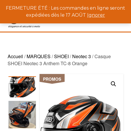
0
FERMETURE ÉTÉ : Les commandes en ligne seront
expédiées dès le 17 AOÛT
Ignorer
Accueil
/
MARQUES
/
SHOEI
/
Neotec 3
/ Casque
SHOEI Neotec 3 Anthem TC-8 Orange
PROMOS