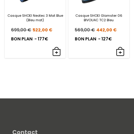
Casque SHOEI Neotec 3 Mat Blue
Casque SHOEI Glamster 06
(Bleu mat)
BIVOUAC TC2 Bleu
Le
Le
Le
Le
699,00
€
522,00
€
569,00
€
442,00
€
prix
prix
prix
prix
BON PLAN - 177€
BON PLAN - 127€
initial
actuel
initial
actue
était :
est :
était :
est :
699,00 €.
522,00 €.
569,00 €.
442,0
Contact