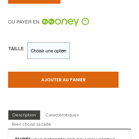
initial
actuel
était :
est :
OU PAYER EN
?
769,00 €.
595,00 €.
TAILLE
AJOUTER AU PANIER
Description
Caractéristiques
Bien choisir sa taille