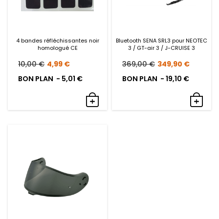
4 bandes réfléchissantes noir
Bluetooth SENA SRL3 pour NEOTEC
homologué CE
3 / GT-air 3 / J-CRUISE 3
Le
Le
Le
Le
10,00
€
4,99
€
369,00
€
349,90
€
prix
prix
prix
prix
BON PLAN -
5,01
€
BON PLAN -
19,10
€
initial
actuel
initial
actue
était :
est :
était :
est :
10,00 €.
4,99 €.
369,00 €.
349,9