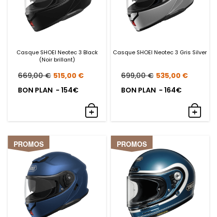
Casque SHOEI Neotec 3 Black
Casque SHOEI Neotec 3 Gris Silver
(Noir brillant)
Le
Le
Le
Le
669,00
€
515,00
€
699,00
€
535,00
€
prix
prix
prix
prix
BON PLAN - 154€
BON PLAN - 164€
initial
actuel
initial
actue
était :
est :
était :
est :
669,00 €.
515,00 €.
699,00 €.
535,0
PROMOS
PROMOS