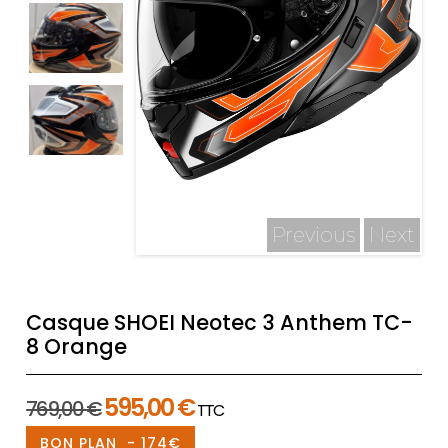
Previous
Next
Casque SHOEI Neotec 3 Anthem TC-
8 Orange
Le
Le
595,00
€
769,00
€
TTC
prix
prix
BON PLAN - 174€