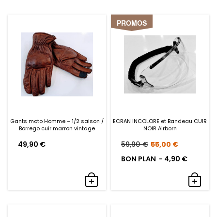
PROMOS
Gants moto Homme – 1/2 saison /
ECRAN INCOLORE et Bandeau CUIR
Borrego cuir marron vintage
NOIR Airborn
Le
Le
49,90
€
59,90
€
55,00
€
prix
prix
BON PLAN -
4,90
€
initial
actuel
était :
est :
59,90 €.
55,00 €