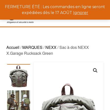
0
FERMETURE ÉTÉ : Les commandes en ligne seront
expédiées dès le 17 AOÛT
Ignorer
Accueil
/
MARQUES
/
NEXX
/ Sac à dos NEXX
X.Garage Rucksack Green