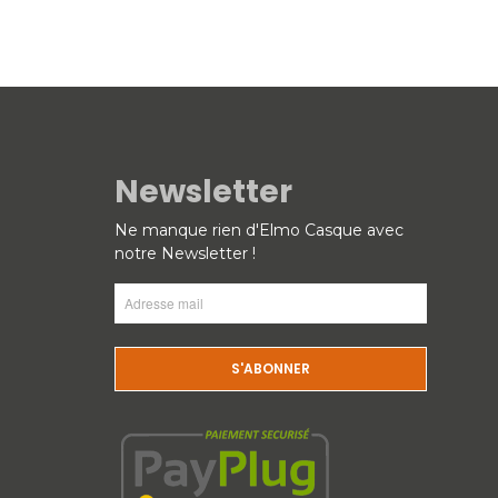
Newsletter
Ne manque rien d'Elmo Casque avec
notre Newsletter !
Adresse
mail
(Nécessaire)
CAPTCHA