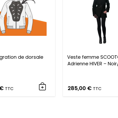
égration de dorsale
Veste femme SCOOT
Adrienne HIVER – Noi
€
285,00
€
TTC
TTC