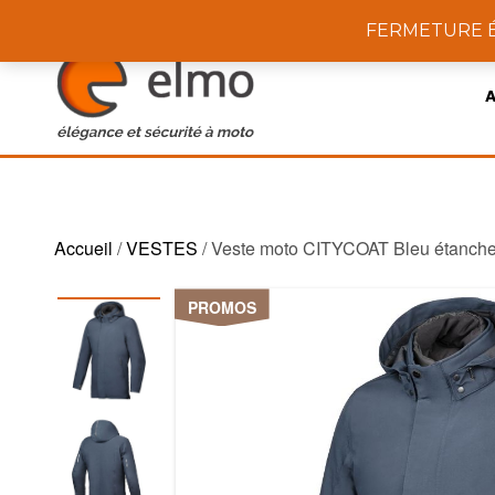
01 44 76 06 50
44 rue du Louvre 75001, Paris
FERMETURE ÉTÉ
Accueil
/
VESTES
/ Veste moto CITYCOAT Bleu étanche
PROMOS