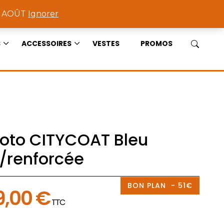
0
17 AOÛT
Ignorer
S
ACCESSOIRES
VESTES
PROMOS
oto CITYCOAT Bleu
/renforcée
BON PLAN - 51€
Le
9,00
€
TTC
prix
actuel