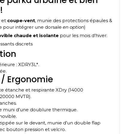
le parka urbaine et bien
!
et
coupe-vent
, munie des protections épaules &
e pour intégrer une dorsale
en option
)
vible
chaude et isolante
pour les mois d’hiver.
issants discrets
tion
térieure : XDRY3L*.
ée.
 / Ergonomie
20000 MVTR).
tanches.
que muni d’une doublure thermique.
ovible.
ec bouton pression et velcro.