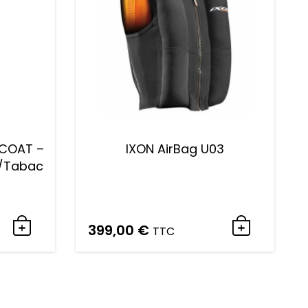
COAT –
IXON AirBag U03
r/Tabac
399,00
€
TTC