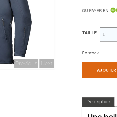
était :
OU PAYER EN
399,90
TAILLE
En stock
Previous
Next
AJOUTER 
Description