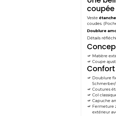
Une bel
coupée 
Veste
étanche
coudes. (Poch
Doublure amo
Détails réfléch
Concep
Matière ex
Coupe ajust
Confort
Doublure fixe étanche et respirante XDry (14000
Schmerber/
Coutures é
Col classi
Capuche am
Fermeture zippée sur le devant, munie d’un double flap
extérieur av