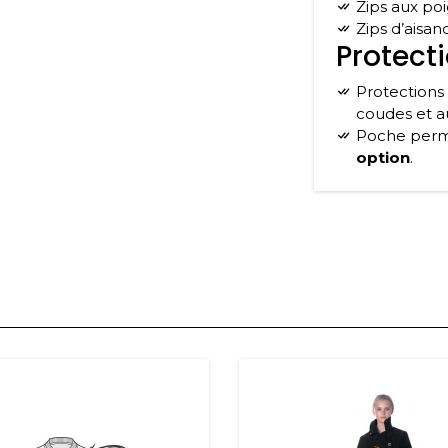
Zips aux poi
Zips d’aisan
Protecti
Protections Fanom® homologuées CE de niveau 1 aux
coudes et a
Poche perm
option
.